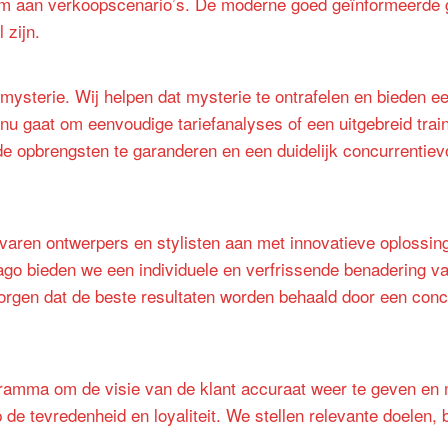
um aan verkoopscenario’s.
De moderne
goed
geïnformeerde g
 zijn.
t mysterie. Wij helpen dat mysterie te ontrafelen en bieden
t nu gaat om eenvoudige tariefanalyses of een uitgebreid tr
 de opbrengsten te garanderen en een duidelijk concurrentiev
aren ontwerpers en stylisten aan met innovatieve oplossin
go bieden we een individuele en verfrissende benadering v
rgen dat de beste resultaten worden behaald door een conc
ramma om de visie van de klant accuraat weer te geven en m
 de tevredenheid en loyaliteit. We stellen relevante doelen, 