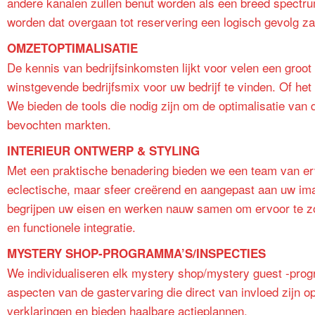
andere kanalen zullen benut worden als een breed spectr
worden dat overgaan tot reservering een logisch gevolg zal
OMZETOPTIMALISATIE
De kennis van bedrijfsinkomsten lijkt voor velen een groo
winstgevende bedrijfsmix voor uw bedrijf te vinden. Of he
We bieden de tools die nodig zijn om de optimalisatie van
bevochten markten.
INTERIEUR ONTWERP & STYLING
Met een praktische benadering bieden we een team van erv
eclectische, maar sfeer creërend en aangepast aan uw ima
begrijpen uw eisen en werken nauw samen om ervoor te zo
en functionele integratie.
MYSTERY SHOP-PROGRAMMA’S/INSPECTIES
We individualiseren elk mystery shop/mystery guest -prog
aspecten van de gastervaring die direct van invloed zijn op
verklaringen en bieden haalbare actieplannen.