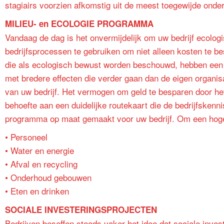
stagiairs voorzien afkomstig uit de meest toegewijde onder
MILIEU- en ECOLOGIE PROGRAMMA
Vandaag de dag is het onvermijdelijk om uw bedrijf ecologi
bedrijfsprocessen te gebruiken om niet alleen kosten te b
die als ecologisch bewust worden beschouwd, hebben een du
met bredere effecten die verder gaan dan de eigen organisa
van uw bedrijf. Het vermogen om geld te besparen door het 
behoefte aan een duidelijke routekaart die de bedrijfskennis
programma op maat gemaakt voor uw bedrijf. Om een hoge 
• Personeel
• Water en energie
• Afval en recycling
• Onderhoud gebouwen
• Eten en drinken
SOCIALE INVESTERINGSPROJECTEN
Bedrijven beseffen steeds vaker het idee dat sociale inves