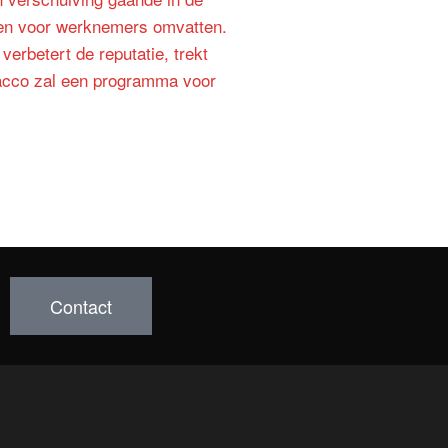
agen voor werknemers omvatten.
erbetert de reputatie, trekt
racco zal een programma voor
Contact