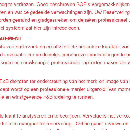
t oog te verliezen. Goed beschreven SOP’s vergemakkelijken
uren en wat de gedeelde verwachtingen zijn. Uw Reserverings
worden getraind en gladgestreken om de taken professioneel u
el systeem zal hier zijn intrede doen.
NAGEMENT
s van onderzoek en creativiteit die het unieke karakter van
e evaluatie om de duidelijk omschreven doelstellingen te 
lyseren en nauwkeurige, professionele rapporten maken die 
&B diensten ter ondersteuning van het merk en imago van u
ncept wordt op een professionele manier uitgerold. Van mome
lle en winstgevende F&B afdeling te runnen.
e klant te analyseren en te begrijpen. Vervolgens het verk
 dat men overgaat tot reservering.
Online guest-reviews en 