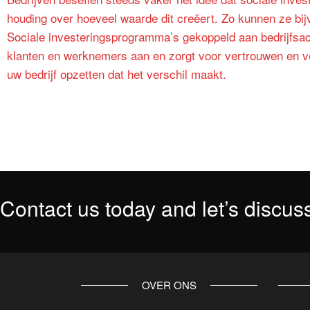
houding over hoeveel waarde dit creëert. Zo kunnen ze bi
Sociale investeringsprogramma’s gekoppeld aan bedrijfsact
klanten en werknemers aan en zorgt voor vertrouwen en v
uw bedrijf opzetten dat het verschil maakt.
Contact us today and let’s discuss
OVER ONS